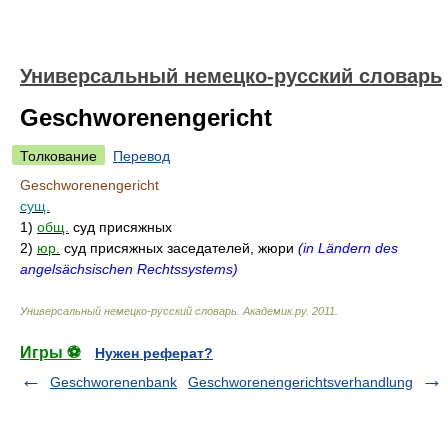
Универсальный немецко-русский словарь
Geschworenengericht
Толкование
Перевод
Geschworenengericht
сущ.
1)
общ.
суд присяжных
2)
юр.
суд присяжных заседателей, жюри
(in Ländern des
angelsächsischen Rechtssystems)
Универсальный немецко-русский словарь
.
Академик.ру
.
2011
.
Игры ⚽
Нужен реферат?
Geschworenenbank
Geschworenengerichtsverhandlung