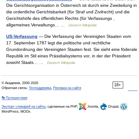
Die Gerichtsorganisation in Österreich ist durch eine Zweiteilung in
die ordentliche Gerichtsbarkeit (für Straf und Zivilrecht) und die
Gerichtshöfe des öffentlichen Rechts (für Verfassungs ,
allgemeines Verwaltungs… …
Deutsch Wikipedia
US-Verfassung
— Die Verfassung der Vereinigten Staaten vom
17. September 1787 legt die politische und rechtliche
Grundordnung der Vereinigten Staaten fest. Sie sieht eine föderale
Republik im Stil eines Präsidialsystems vor, in der der Präsident
sowohl Staats… …
Deutsch Wikipedia
© Академик, 2000-2026
18+
Обратная связь:
Техподдержка
,
Реклама на сайте
👣 Путешествия
Экспорт словарей на сайты
, сделанные на PHP,
Joomla,
Drupal,
WordPress, MODx.